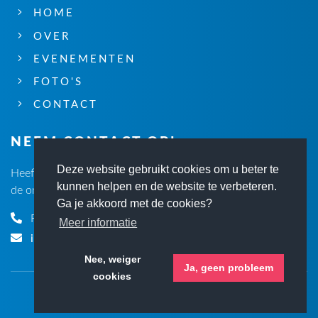
HOME
OVER
EVENEMENTEN
FOTO'S
CONTACT
NEEM CONTACT OP!
Deze website gebruikt cookies om u beter te
Heeft u vragen? Neemt dan contact met ons op via één van
kunnen helpen en de website te verbeteren.
de onderstaande gegevens
Ga je akkoord met de cookies?
René Koster (secr.):
06 29140502
Meer informatie
info@evenementenmiddelburg.nl
Nee, weiger
Ja, geen probleem
cookies
Website:
Elloro
PRIVACY