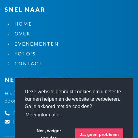
SNEL NAAR
HOME
OVER
EVENEMENTEN
FOTO'S
CONTACT
NEEM CONTACT OP!
Deze website gebruikt cookies om u beter te
Heeft u vragen? Neemt dan contact met ons op via één van
kunnen helpen en de website te verbeteren.
de onderstaande gegevens
Ga je akkoord met de cookies?
René Koster (secr.):
06 29140502
Meer informatie
info@evenementenmiddelburg.nl
Nee, weiger
Ja, geen probleem